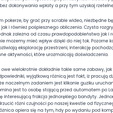
ez dokonywania wpłaty a przy tym uzyskaj rzetelne 
m pokerze, by grać przy scrable wideo, niezbędne bę
i jak i również pośpiesznego obliczenia. Czysta roz
ednak zależna od czasu prawdopodobieństwa jak i ró
nie możemy mieć wpływ dzięki do niej tok. Pozorne 
zliwiają eksplorację przestrzeni, interakcję pochodz
ne aktywności, które urozmaicają doświadczenia.
e owe wielokrotnie dokładnie takie same zabawy, ja
wiedniki, wyjątkową różnicą jest fakt, iż pracują d
że naczelnym zadaniem jest klikanie guziku uruch
mina jest to osobę stojącą przed automatem po Las
ę interesującą frakcja jednorękiego bandyty. Jednor
drzucić różni czujności po naszej kwestie od fizyczn
óżnica opiera się na tym, hdy po wydaniu pod kom