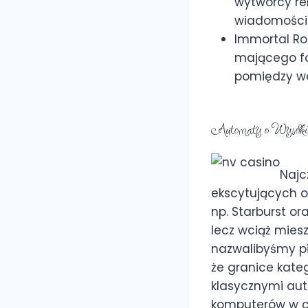
wytwórcy rek
wiadomości 
Immortal Ro
mającego fo
pomiędzy w
Automaty o Wysokie
Najc
ekscytujących op
np. Starburst o
lecz wciąż mies
nazwalibyśmy p
że granice kateg
klasycznymi aut
komputerów w ca