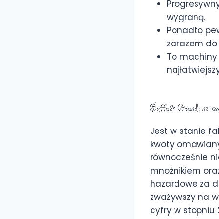
Progresywny
wygraną.
Ponadto pe
zarazem do 
To machiny 
najłatwiejszy
Buffalo Grand: nv ca
Jest w stanie f
kwoty omawiany
równocześnie ni
mnożnikiem oraz
hazardowe za da
zważywszy na w 
cyfry w stopniu