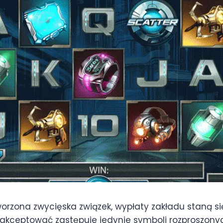
tworzona zwycięska związek, wypłaty zakładu staną s
aakceptować zastępuje jedynie symboli rozproszonyc