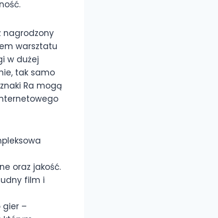
ność.
sz nagrodzony
iem warsztatu
i w dużej
nie, tak samo
, znaki Ra mogą
internetowego
mpleksowa
e oraz jakość.
udny film i
gier –