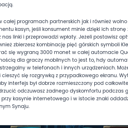
pacją.
 całej programach partnerskich jak i również woln
entu kasyn, jeśli konsument minie dzięki ich stronę
nas linki i przeprowadzi wpłaty. Jeżeli postawisz o
ównież zbierzesz kombinację pięć górskich symboli Kl
rać się wygraną 3000 monet w całej automacie Que
ością dla graczy mobilnych to jest to, hdy automat
strzegalny w telefonach i innych urządzeniach. Moż
i cieszyć się rozgrywką z przypadkowego ekranu. Wy
by interfejs był dobrze rozmieszczony pod całkowite
drzucić odczuwasz żadnego dyskomfortu podczas g
przy kasynie internetowego i w istocie znaki odda
tnym Synaju.