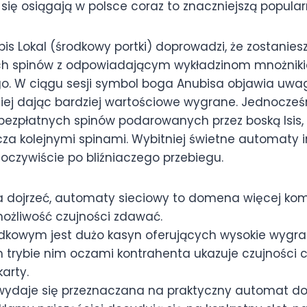
się osiągają w polsce coraz to znaczniejszą popular
bis Lokal (środkowy portki) doprowadzi, że zostanie
h spinów z odpowiadającym wykładzinom mnożnik
 W ciągu sesji symbol boga Anubisa objawia uwag
ej dając bardziej wartościowe wygrane. Jednocześ
ji bezpłatnych spinów podarowanych przez boską Isis
a kolejnymi spinami. Wybitniej świetne automaty 
czywiście po bliźniaczego przebiegu.
 dojrzeć, automaty sieciowy to domena więcej ko
możliwość czujności zdawać.
ndkowym jest dużo kasyn oferujących wysokie wygran
 trybie nim oczami kontrahenta ukazuje czujności c
karty.
wydaje się przeznaczana na praktyczny automat do 