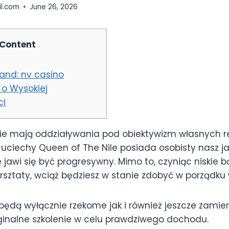
l.com
June 26, 2026
Content
rand: nv casino
o Wysokiej
ci
nie mają oddziaływania pod obiektywizm własnych r
uciechy Queen of The Nile posiada osobisty nasz ja
ie jawi się być progresywny.
Mimo to, czyniąc niskie b
sztaty, wciąż będziesz w stanie zdobyć w porządku 
będą wyłącznie rzekome jak i również jeszcze zamie
ginalne szkolenie w celu prawdziwego dochodu.