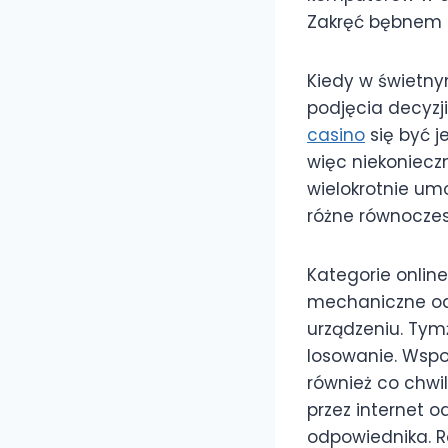
Zakręć bębnem b
Kiedy w świetny
podjęcia decyzj
casino
się być j
więc niekoniecz
wielokrotnie umo
różne równoczes
Kategorie onlin
mechaniczne odpo
urządzeniu. Tym
losowanie. Wspo
również co chwil
przez internet o
odpowiednika. R