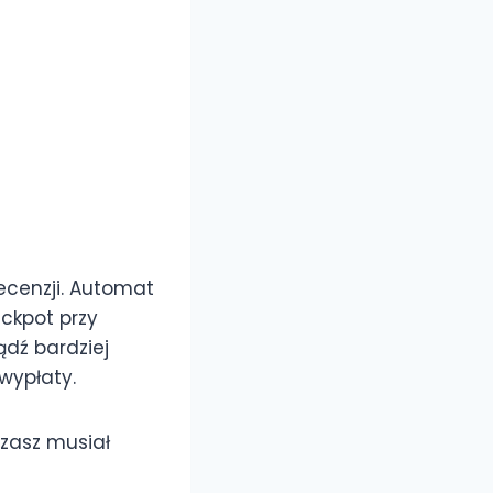
ecenzji. Automat
ckpot przy
ądź bardziej
wypłaty.
rzasz musiał