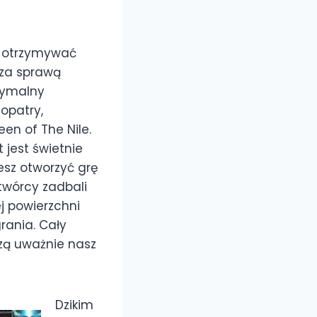
o otrzymywać
 za sprawą
ptymalny
eopatry,
en of The Nile.
 jest świetnie
esz otworzyć grę
twórcy zadbali
j powierzchni
rania. Cały
dzą uważnie nasz
Dzikim