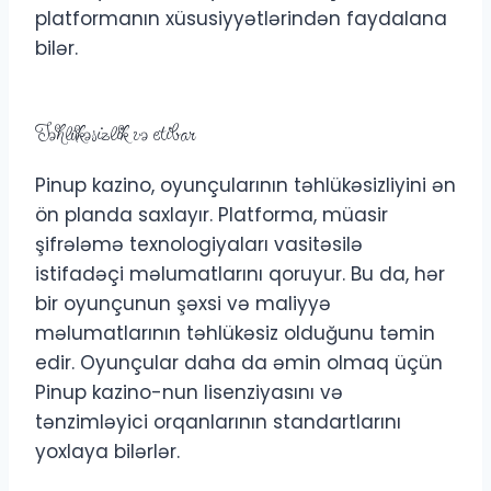
platformanın xüsusiyyətlərindən faydalana
bilər.
Təhlükəsizlik və etibar
Pinup kazino, oyunçularının təhlükəsizliyini ən
ön planda saxlayır. Platforma, müasir
şifrələmə texnologiyaları vasitəsilə
istifadəçi məlumatlarını qoruyur. Bu da, hər
bir oyunçunun şəxsi və maliyyə
məlumatlarının təhlükəsiz olduğunu təmin
edir. Oyunçular daha da əmin olmaq üçün
Pinup kazino-nun lisenziyasını və
tənzimləyici orqanlarının standartlarını
yoxlaya bilərlər.