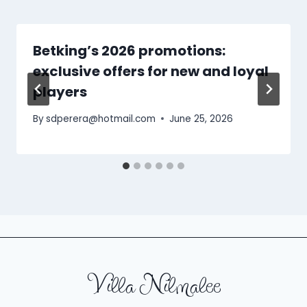
Betking’s 2026 promotions:
exclusive offers for new and loyal
players
By
sdperera@hotmail.com
June 25, 2026
Villa Nilmalee