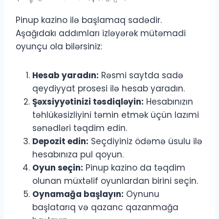
Pinup kazino ilə başlamaq sadədir.
Aşağıdakı addımları izləyərək mütəmadi
oyunçu ola bilərsiniz:
Hesab yaradın:
Rəsmi saytda sadə
qeydiyyat prosesi ilə hesab yaradın.
Şəxsiyyətinizi təsdiqləyin:
Hesabınızın
təhlükəsizliyini təmin etmək üçün lazımi
sənədləri təqdim edin.
Depozit edin:
Seçdiyiniz ödəmə üsulu ilə
hesabınıza pul qoyun.
Oyun seçin:
Pinup kazino da təqdim
olunan müxtəlif oyunlardan birini seçin.
Oynamağa başlayın:
Oynunu
başlatarıq və qazanc qazanmağa