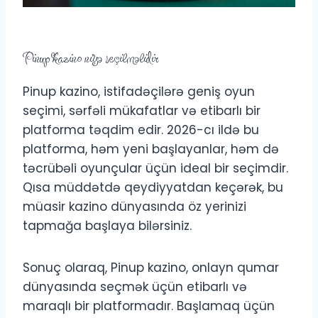
Pinup kazino niyə seçilməlidir
Pinup kazino, istifadəçilərə geniş oyun
seçimi, sərfəli mükafatlar və etibarlı bir
platforma təqdim edir. 2026-cı ildə bu
platforma, həm yeni başlayanlar, həm də
təcrübəli oyunçular üçün ideal bir seçimdir.
Qısa müddətdə qeydiyyatdan keçərək, bu
müasir kazino dünyasında öz yerinizi
tapmağa başlaya bilərsiniz.
Sonuç olaraq, Pinup kazino, onlayn qumar
dünyasında seçmək üçün etibarlı və
maraqlı bir platformadır. Başlamaq üçün