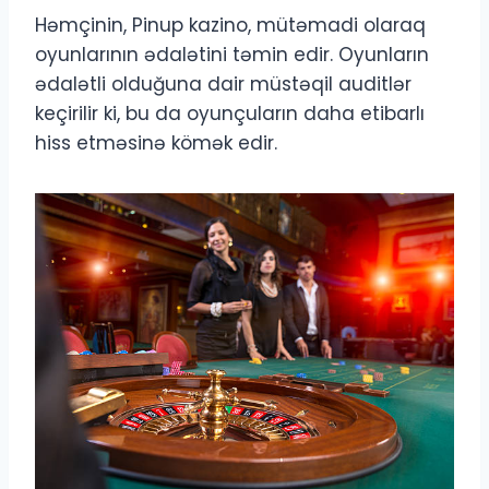
Həmçinin, Pinup kazino, mütəmadi olaraq
oyunlarının ədalətini təmin edir. Oyunların
ədalətli olduğuna dair müstəqil auditlər
keçirilir ki, bu da oyunçuların daha etibarlı
hiss etməsinə kömək edir.