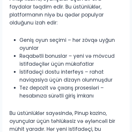
faydalar təqdim edir. Bu üstünlüklər,
platformanın niyə bu qədər populyar
olduğunu izah edir:
Geniş oyun seçimi – hər zövqə uyğun
oyunlar
Rəqabətli bonuslar – yeni və mövcud
istifadəçilər üçün mükafatlar
İstifadəçi dostu interfeys – rahat
naviqasiya üçün dizayn olunmuşdur
Tez depozit və çıxarış prosesləri –
hesabınıza sürətli giriş imkanı
Bu üstünlüklər sayəsində, Pinup kazino,
oyunçular üçün təhlükəsiz və əyləncəli bir
mühit yaradır. Hər yeni istifadəçi, bu