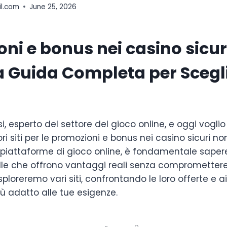
l.com
June 25, 2026
ni e bonus nei casino sicur
 Guida Completa per Sceglie
, esperto del settore del gioco online, e oggi voglio 
ori siti per le promozioni e bonus nei casino sicuri n
 piattaforme di gioco online, è fondamentale sape
lle che offrono vantaggi reali senza compromettere 
ploreremo vari siti, confrontando le loro offerte e a
iù adatto alle tue esigenze.