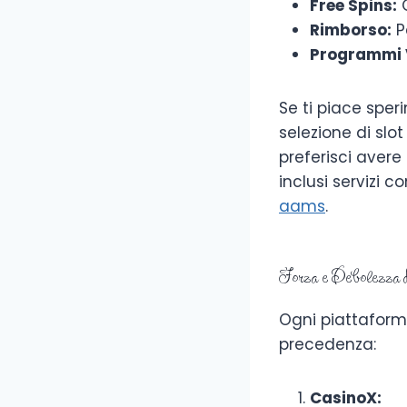
Free Spins:
G
Rimborso:
Pe
Programmi 
Se ti piace spe
selezione di slot
preferisci aver
inclusi servizi c
aams
.
Forza e Debolezza d
Ogni piattaforma
precedenza:
CasinoX: