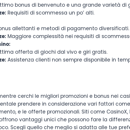
timo bonus di benvenuto e una grande varietà di g
ze:
Requisiti di scommessa un po’ alti.
nus allettanti e metodi di pagamento diversificati.
ze:
Maggiore complessità nei requisiti di scommess
ino:
tima offerta di giochi dal vivo e giri gratis.
ze:
Assistenza clienti non sempre disponibile in temp
mentre cerchi le migliori promozioni e bonus nei cas
tale prendere in considerazione vari fattori come l
nto, e le offerte promozionali. Siti come CasinoX,
ffrono vantaggi unici che possono fare la differen
oco. Scegli quello che meglio si adatta alle tue prefe