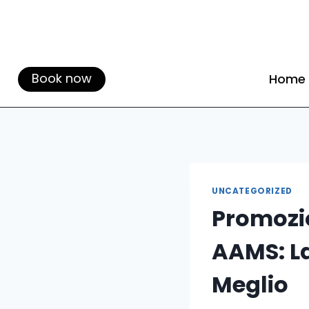
Skip
to
content
Book now
Home
UNCATEGORIZED
Promozio
AAMS: La
Meglio