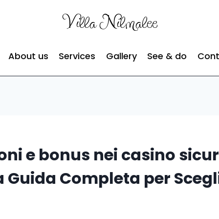
Villa Nilmalee
About us
Services
Gallery
See & do
Cont
ni e bonus nei casino sicur
 Guida Completa per Sceglie