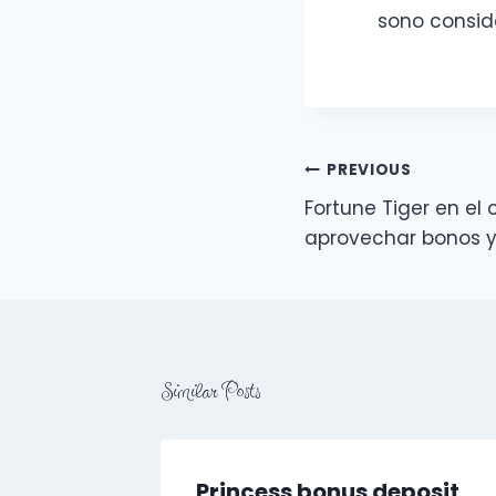
sono conside
PREVIOUS
Post
Fortune Tiger en el
navigation
aprovechar bonos 
Similar Posts
no do
Princess bonus deposit