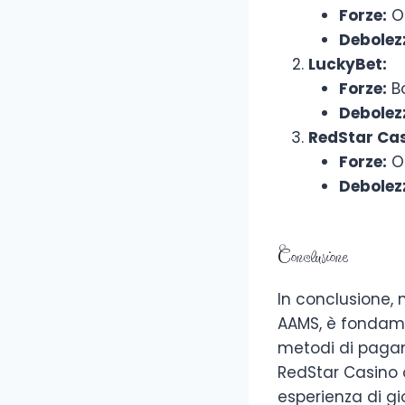
Forze:
Ot
Debolez
LuckyBet:
Forze:
Bo
Debolez
RedStar Cas
Forze:
Ot
Debolez
Conclusione
In conclusione, 
AAMS, è fondamen
metodi di pagame
RedStar Casino o
esperienza di gi