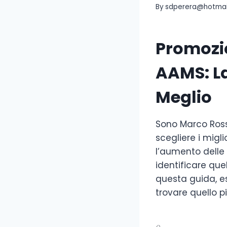
By
sdperera@hotmai
Promozio
AAMS: La
Meglio
Sono Marco Rossi
scegliere i migli
l’aumento delle
identificare que
questa guida, es
trovare quello p