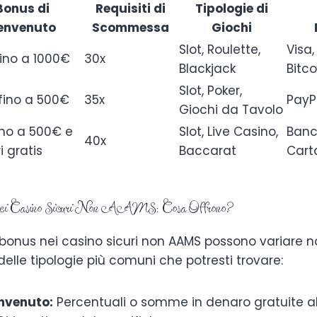
Bonus di
Requisiti di
Tipologie di
envenuto
Scommessa
Giochi
Slot, Roulette,
Visa
fino a 1000€
30x
Blackjack
Bitco
Slot, Poker,
fino a 500€
35x
PayPa
Giochi da Tavolo
ino a 500€ e
Slot, Live Casino,
Banca
40x
i gratis
Baccarat
Cart
s nei Casino Sicuri Non AAMS: Cosa Offrono?
 bonus nei casino sicuri non AAMS possono variare 
elle tipologie più comuni che potresti trovare:
nvenuto:
Percentuali o somme in denaro gratuite all’