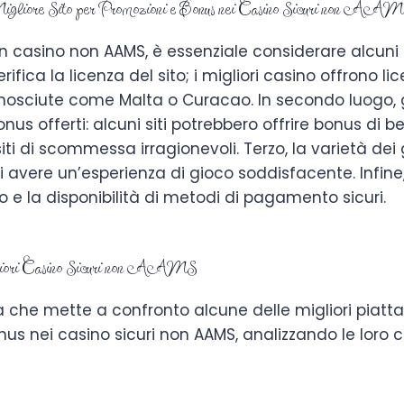
igliore Sito per Promozioni e Bonus nei Casino Sicuri non AA
un casino non AAMS, è essenziale considerare alcuni c
erifica la licenza del sito; i migliori casino offrono li
iconosciute come Malta o Curacao. In secondo luogo,
nus offerti: alcuni siti potrebbero offrire bonus di be
ti di scommessa irragionevoli. Terzo, la varietà dei 
di avere un’esperienza di gioco soddisfacente. Infine
ito e la disponibilità di metodi di pagamento sicuri.
gliori Casino Sicuri non AAMS
 che mette a confronto alcune delle migliori piatt
us nei casino sicuri non AAMS, analizzando le loro c