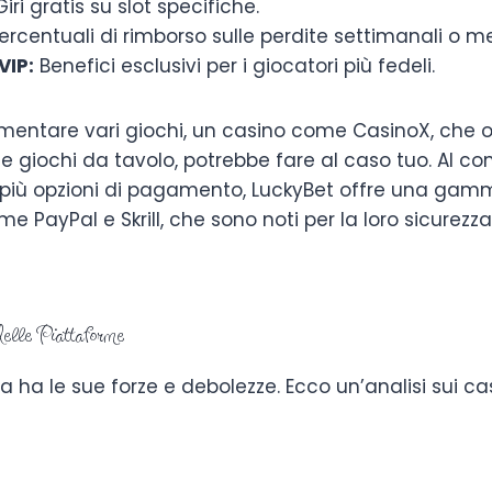
iri gratis su slot specifiche.
rcentuali di rimborso sulle perdite settimanali o men
VIP:
Benefici esclusivi per i giocatori più fedeli.
rimentare vari giochi, un casino come CasinoX, che 
 e giochi da tavolo, potrebbe fare al caso tuo. Al con
e più opzioni di pagamento, LuckyBet offre una gam
ome PayPal e Skrill, che sono noti per la loro sicurezz
elle Piattaforme
 ha le sue forze e debolezze. Ecco un’analisi sui cas