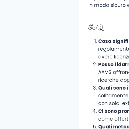
in modo sicuro e
FAQ
Cosa signif
regolamenta
avere licenze
Posso fidar
AAMS offrono
ricerche app
Quali sono i
solitamente i
con soldi ext
Ci sono pro
come offerte 
Quali metod