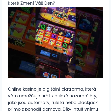
Které Změní Váš Den?
Online kasino je digitální platforma, která
vám umožňuje hrát klasické hazardní hry,
jako jsou automaty, ruleta nebo blackjack,
přímo z pohodlí domova. Díky intuitivnímu