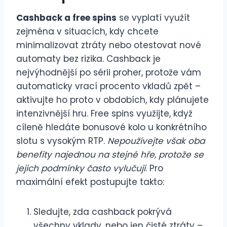
Cashback a free spins
se vyplatí využít
zejména v situacích, kdy chcete
minimalizovat ztráty nebo otestovat nové
automaty bez rizika. Cashback je
nejvýhodnější po sérii proher, protože vám
automaticky vrací procento vkladů zpět –
aktivujte ho proto v obdobích, kdy plánujete
intenzivnější hru. Free spins využijte, když
cíleně hledáte bonusové kolo u konkrétního
slotu s vysokým RTP.
Nepoužívejte však oba
benefity najednou na stejné hře, protože se
jejich podmínky často vylučují
. Pro
maximální efekt postupujte takto:
Sledujte, zda cashback pokrývá
všechny vklady, nebo jen čisté ztráty –