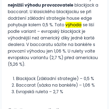
nejnižší výhodu provozovatele
blackjack a
baccarat. U klasického blackjacku se při
dodržení základní strategie house edge
pohybuje kolem 0,5 %. Tato
výhoda
se liší
podle variant – evropský blackjack je
výhodnější než americký díky jedné kartě
dealera. V baccaratu sázíte na bankéře s
provozní výhodou jen 1,06 %. U rulety volte
evropskou variantu (2,7 %) před americkou
(5,26 %).
Blackjack (základní strategie) – 0,5 %
Baccarat (sázka na bankéře) – 1,06 %
Evropská ruleta – 2,7 %