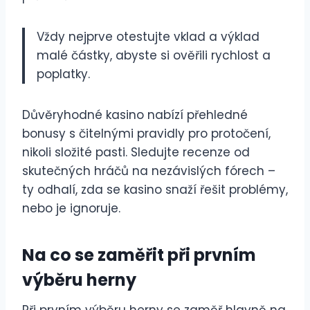
Vždy nejprve otestujte vklad a výklad
malé částky, abyste si ověřili rychlost a
poplatky.
Důvěryhodné kasino nabízí přehledné
bonusy s čitelnými pravidly pro protočení,
nikoli složité pasti. Sledujte recenze od
skutečných hráčů na nezávislých fórech –
ty odhalí, zda se kasino snaží řešit problémy,
nebo je ignoruje.
Na co se zaměřit při prvním
výběru herny
Při prvním výběru herny se zaměř hlavně na