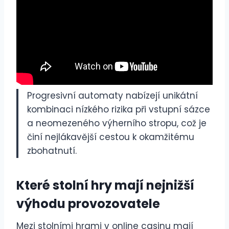
Progresivní automaty nabízejí unikátní
kombinaci nízkého rizika při vstupní sázce
a neomezeného výherního stropu, což je
činí nejlákavější cestou k okamžitému
zbohatnutí.
Které stolní hry mají nejnižší
výhodu provozovatele
Mezi stolními hrami v online casinu mají