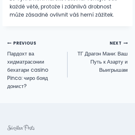
každé větě, protože i zdánlivá drobnost
může zásadně ovlivnit váš herní zážitek.
PREVIOUS
NEXT
Post
Пардохт ва
ТГ Драгон Мани: Ваш
navigation
хидматрасонии
Путь к Азарту и
бехатари casino
Выигрышам
Pinco: чиро бояд
донист?
Similar Posts