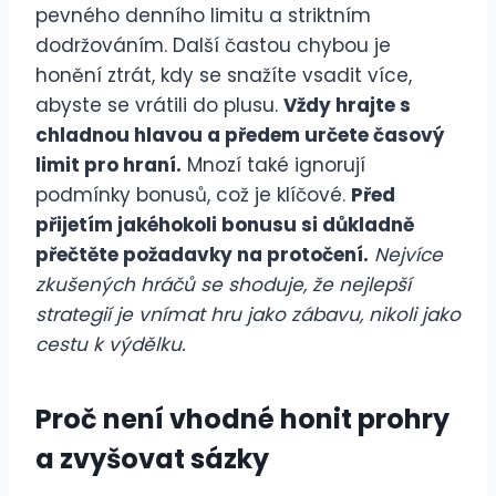
pevného denního limitu a striktním
dodržováním. Další častou chybou je
honění ztrát, kdy se snažíte vsadit více,
abyste se vrátili do plusu.
Vždy hrajte s
chladnou hlavou a předem určete časový
limit pro hraní.
Mnozí také ignorují
podmínky bonusů, což je klíčové.
Před
přijetím jakéhokoli bonusu si důkladně
přečtěte požadavky na protočení.
Nejvíce
zkušených hráčů se shoduje, že nejlepší
strategií je vnímat hru jako zábavu, nikoli jako
cestu k výdělku.
Proč není vhodné honit prohry
a zvyšovat sázky