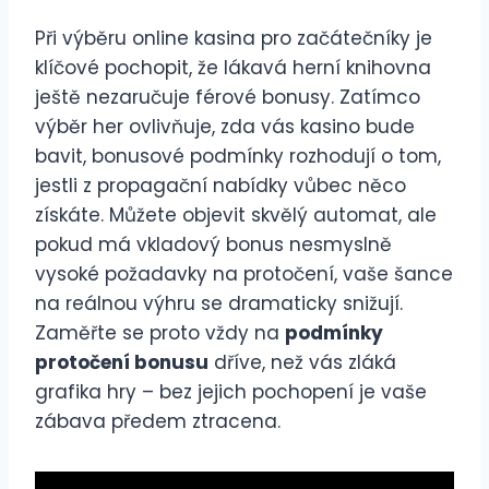
Při výběru online kasina pro začátečníky je
klíčové pochopit, že lákavá herní knihovna
ještě nezaručuje férové bonusy. Zatímco
výběr her ovlivňuje, zda vás kasino bude
bavit, bonusové podmínky rozhodují o tom,
jestli z propagační nabídky vůbec něco
získáte. Můžete objevit skvělý automat, ale
pokud má vkladový bonus nesmyslně
vysoké požadavky na protočení, vaše šance
na reálnou výhru se dramaticky snižují.
Zaměřte se proto vždy na
podmínky
protočení bonusu
dříve, než vás zláká
grafika hry – bez jejich pochopení je vaše
zábava předem ztracena.