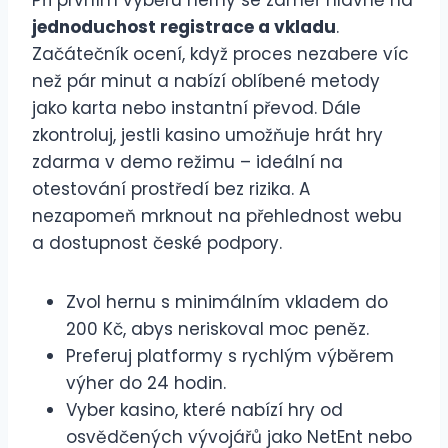
jednoduchost registrace a vkladu
.
Začátečník ocení, když proces nezabere víc
než pár minut a nabízí oblíbené metody
jako karta nebo instantní převod. Dále
zkontroluj, jestli kasino umožňuje hrát hry
zdarma v demo režimu – ideální na
otestování prostředí bez rizika. A
nezapomeň mrknout na přehlednost webu
a dostupnost české podpory.
Zvol hernu s minimálním vkladem do
200 Kč, abys neriskoval moc peněz.
Preferuj platformy s rychlým výběrem
výher do 24 hodin.
Vyber kasino, které nabízí hry od
osvědčených vývojářů jako NetEnt nebo